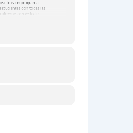
nosotros: un programa
 estudiantes con todas las
 afrontar con éxito las
e camino hacia el éxito
a de dar el primer paso