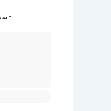
s con
*