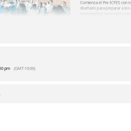
Comienza el Pre-ICFES con 
diseñado para preparar a los
herramientas necesarias para
pruebas. Acompáñanos en est
académico y personal. ¡Es hor
:00 pm
(GMT-10:00)
L